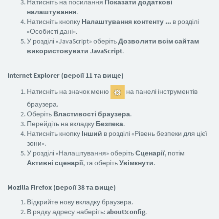
Натисніть на посилання
Показати додаткові
налаштування
.
Натисніть кнопку
Налаштування контенту ...
в розділі
«Особисті дані».
У розділі «JavaScript» оберіть
Дозволити всім сайтам
використовувати JavaScript
.
Internet Explorer (версії 11 та вище)
Натисніть на значок меню
на панелі інструментів
браузера.
Оберіть
Властивості браузера
.
Перейдіть на вкладку
Безпека
.
Натисніть кнопку
Інший
в розділі «Рівень безпеки для цієї
зони».
У розділі «Налаштування» оберіть
Сценарії
, потім
Активні сценарії
, та оберіть
Увімкнути
.
Mozilla Firefox (версії 38 та вище)
Відкрийте нову вкладку браузера.
В рядку адресу наберіть:
about:config
.